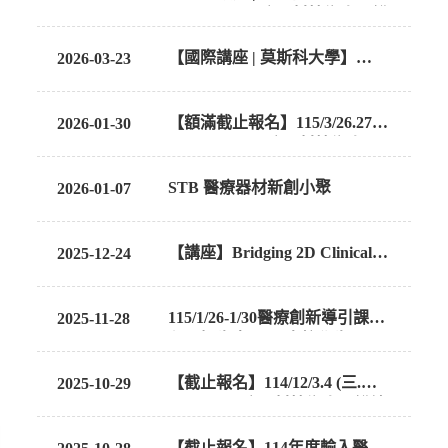
115/6/12.15醫療器材技術人員繼
續教育(台南/線上)
國際交流
【國際講座 | 莫斯科大學】
2026-03-23
3/30(Mon) Special Seminar on
Robotics & Dynamics
求才資訊
【額滿截止報名】115/3/26.27
2026-01-30
(四.五)115-1醫療器材技術人員
繼續教育訓練8小時(台南+線上)
聯絡我們
STB 醫療器材新創小聚
2026-01-07
語系
【講座】Bridging 2D Clinical
2025-12-24
Imaging And 3D Surgical
Understanding-Registration |
115/1/26-1/30醫療創新導引課
2025-11-28
Prof. Yuichi Yoshii
程，招生中！(限本校學生)
【截止報名】114/12/3.4 (三.
2025-10-29
四)114-4醫療器材技術人員繼續
教育訓練8小時(台北+線上)
【截止報名】114年度輸入醫療