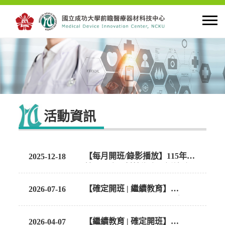
首頁
關於中心
活動資訊
最新公告
創新研究
【每月開班/錄影播放】115年度
2025-12-18
輸入醫療器材技術人員訓練系
列20小時
人才培育
【確定開班 | 繼續教育】
2026-07-16
115/9/16.17 (三.四)115-3醫療器
材技術人員繼續教育訓練8小時
產學合作
【繼續教育 | 確定開班】
2026-04-07
(台南+線上)