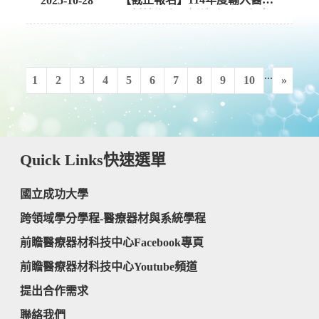
2025-10-28
器材技術人員訓練系列20小時
...
1
2
3
4
5
6
7
8
9
10
»
Quick Links
快速選單
國立成功大學
跨領域學分學程-醫療器材與系統學程
前瞻醫療器材科技中心Facebook專頁
前瞻醫療器材科技中心Youtube頻道
提出合作需求
聯絡我們