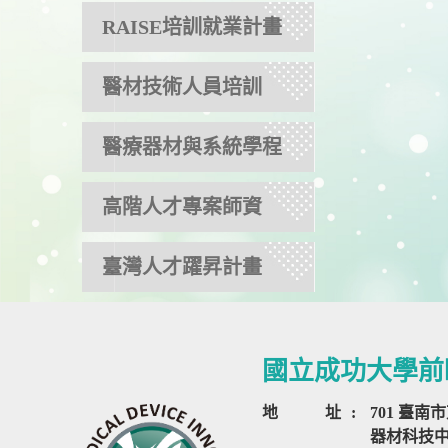
RAISE培訓就業計畫
醫材技術人員培訓
醫療器材與系統學程
高階人才專案師資
臺灣人才躍昇計畫
國立成功大學前
地
址
:
701 臺南
器材科技