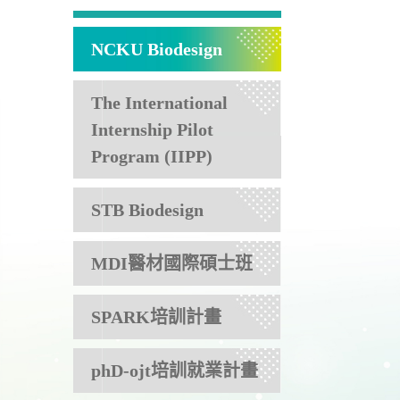
NCKU Biodesign
The International
Internship Pilot
Program (IIPP)
STB Biodesign
MDI醫材國際碩士班
SPARK培訓計畫
phD-ojt培訓就業計畫