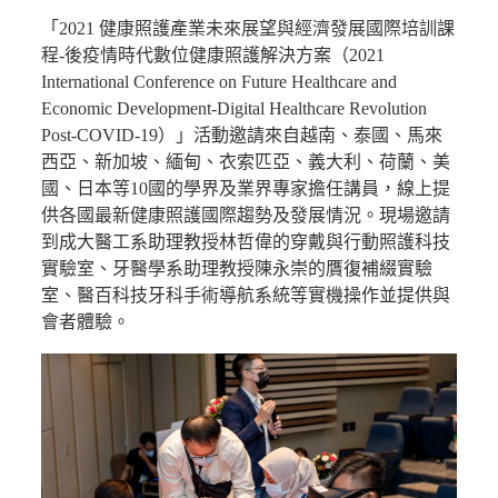
「2021 健康照護產業未來展望與經濟發展國際培訓課
程-後疫情時代數位健康照護解決方案（2021
International Conference on Future Healthcare and
Economic Development-Digital Healthcare Revolution
Post-COVID-19）」活動邀請來自越南、泰國、馬來
西亞、新加坡、緬甸、衣索匹亞、義大利、荷蘭、美
國、日本等10國的學界及業界專家擔任講員，線上提
供各國最新健康照護國際趨勢及發展情況。現場邀請
到成大醫工系助理教授林哲偉的穿戴與行動照護科技
實驗室、牙醫學系助理教授陳永崇的贋復補綴實驗
室、醫百科技牙科手術導航系統等實機操作並提供與
會者體驗。