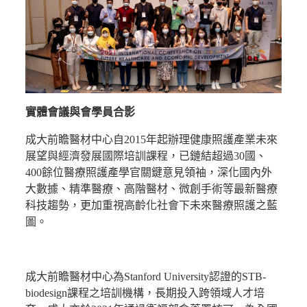
實體會議與會學員合影
成大前瞻醫材中心自2015年起辦理健康照護產業未來
展望與經濟發展國際培訓課程，已鏈結超過30國、
400餘位醫療照護產學官關鍵意見領袖，深化國內外
大數據、精準醫療、高階醫材、微創手術等最新醫療
科技趨勢，更加重視高齡化社會下未來醫療照護之藍
圖。
成大前瞻醫材中心為Stanford University認證的STB-
biodesign課程之培訓機構，長期投入跨領域人才培