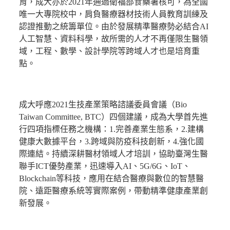
育，成大亦於2021年通過衛福部食藥署核可，為全國
唯一大專院校中，肩負醫療器材技術人員教育訓練及
認證推動之統籌單位。由於發展精準醫療勢必結合AI
人工智慧、資料科學，故所需的人才不再僅限生醫領
域，工程、數學、設計學院等跨域人才也是培育重
點。
成大呼應2021生技產業策略諮議委員會議（Bio
Taiwan Committee, BTC）四個建議，成為大學首先進
行四項指標任務之機構：1.完善產業生態系，2.建構
健康大數據平台，3.跨域與防疫科技創新，4.強化國
際連結。持續深耕醫材領域人才培訓，協助臺灣生醫
聯手ICT優勢產業，迅速導入AI、5G/6G、IoT、
Blockchain等科技，應用在結合醫療與數位的智慧醫
院、遠距醫療系統等實際案例，帶動精準健康產業創
新發展。