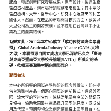
起始，轉譯創新研究發展成果，進而設計、製造生產
醫療器材產品，到市場行銷服務息息相生；其中牽涉
國際交流
醫療機構、大學、醫學中心、研究中心及廠商等利害
關係人。然而，在產品的市場開發模式方面，歐美以
大型公司為主的開發架構，並不適用在台灣以中小企
求才資訊
業為主的產業結構。
有鑑於此，2011年本中心成立「成功醫材國際產學聯
聯絡我們
盟」 Global Academia-Industry Alliance (GAIA-大地
之母)，本聯盟源自國立成功大學已深耕已久之「臺灣
與東南亞暨南亞大學校長論壇(SATU)」所奠定的基
語系
礎，欲領軍臺灣醫材邁向國際舞台。
聯盟做法
本中心所倡導的國際產學聯盟的概念與做法，即在提
供台灣醫材產品一個邁向國際的創新模式。透過與國
際一流大學的學術合作，連結當地醫療產業的關鍵意
見領袖，協助我國醫材產品提升國際能見度，促成試
用及代理。預期帶領企業創造價值躍上國際舞台，在