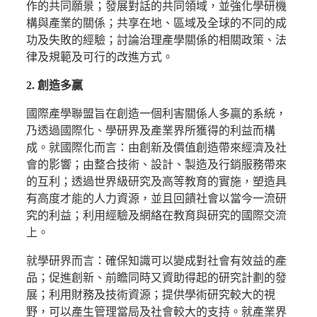
作的共同願景；發展對話的共同領域，並強化學研機
構與產業的關係；共享在地、區域及全球的不同的成
功及失敗的經驗；討論治理產學關係的相關政策、法
律及規範及可行的改進方式。
2. 創造多贏
國際產學聯盟旨在創造一個利害關係人多贏的系統，
乃透過國際化、學研界及產業界所獲得的利益而構
成。就國際化而言：由創新及價值創造帶來經濟及社
會的影響；由整合技術、設計、製造及行銷服務帶來
的互利；透過世界級研究及高等教育的實施，塑造具
有高度才能的人力資源，並且回饋社會以當今一流研
究的利益；利用經驗及網絡在教育與研究的國際交流
上。
就學研界而言：確保知識可以變成對社會有效益的產
品；促進創新、前瞻同時又資助得起的研究計劃的發
展；利用財務及技術資源；提供學術研究較大的視
野，可以產生管理當局及社會較大的支持。就產業界