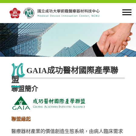
首頁
關於中心
GAIA成功醫材國際產學聯
最新公告
盟
聯盟簡介
創新研究
人才培育
聯盟緣起
產學合作
醫療器材產業的價值創造生態系統，由病人臨床需求