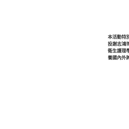
本活動特別
投謝志鴻
衛生護理
養國內外