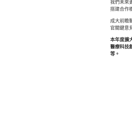
我們未來
搭建合作
成大前瞻
官關鍵意
本年度擴
醫療科技
等。