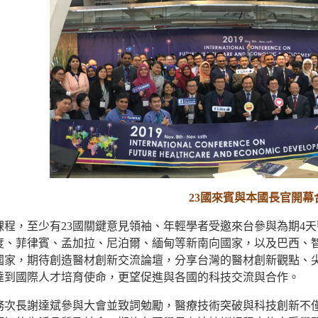
23國來賓與本國長官開幕
課程，至少有23國關鍵意見領袖、年輕學者受邀來台參與為期4
度、菲律賓、孟加拉、尼泊爾、緬甸等新南向國家，以及巴西、
國家，期待創造醫材創新交流論壇，分享台灣的醫材創新觀點、
達到國際人才培育使命，更望促進與各國的科技交流與合作。
務次長謝達斌參與大會並致詞勉勵，醫療技術突破與科技創新不