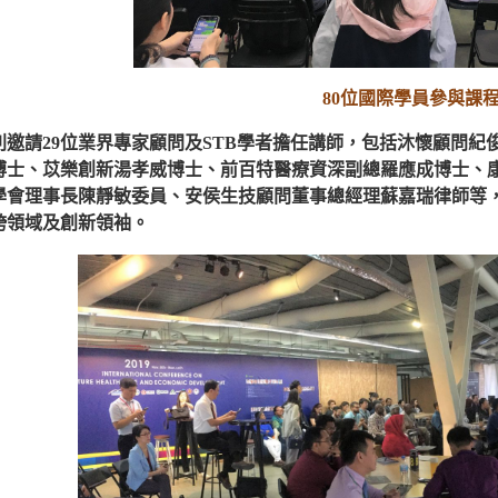
80位國際學員參與課
邀請29位業界專家顧問及STB學者擔任講師，包括沐懷顧問紀俊麟
博士、苡樂創新湯孝威博士、前百特醫療資深副總羅應成博士、
學會理事長陳靜敏委員、安侯生技顧問董事總經理蘇嘉瑞律師等
跨領域及創新領袖。