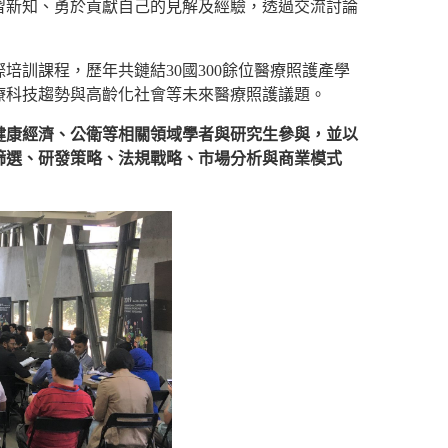
習新知、勇於貢獻自己的見解及經驗，透過交流討論
培訓課程，歷年共鏈結30國300餘位醫療照護產學
療科技趨勢與高齡化社會等未來醫療照護議題。
健康經濟、公衛等相關領域學者與研究生參與，並以
篩選、研發策略、法規戰略、市場分析與商業模式