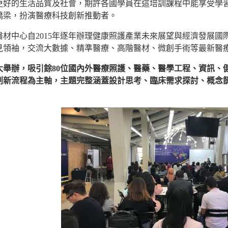
更好的生活品質及社會，期許各國學員在這培訓課程中能享受學
橋梁，扮演醫療科技創新推動者。
醫材中心自2015年逐年辦理健康照護產業未來展望與經濟發展國際
見領袖，交流大數據、精準醫療、高階醫材、微創手術等最新醫
大舉辦，吸引餘80位國內外醫療照護、醫藥、醫學工程、資訊、
創新流程為主軸，主題完整涵蓋設計思考、臨床需求探討、概念